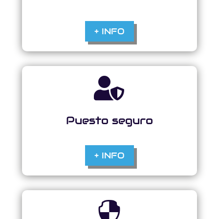
+ INFO

Puesto seguro
+ INFO
