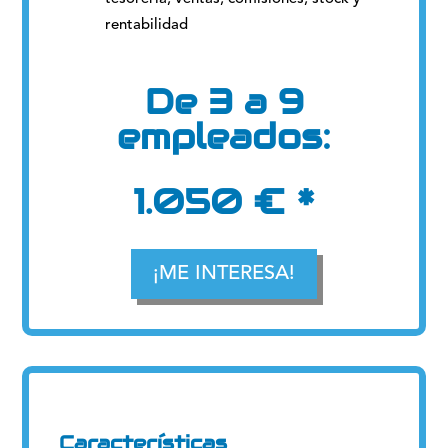
rentabilidad
De 3 a 9
empleados:
1.050 € *
¡ME INTERESA!
Características