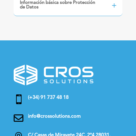
Información básica sobre Protección
de Datos

(+34) 91 737 48 18

info@crossolutions.com
C/ Casas de Miravete 24C, 2º4 28031,