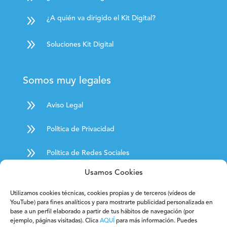
9
¿A quién va dirigido el Kit Digital?
9
Soluciones Kit Digital
Somos muy legales
9
Aviso Legal
9
Política de Privacidad
9
Política de Redes Sociales
9
Usamos Cookies
Política de Cookies
Utilizamos cookies técnicas, cookies propias y de terceros (vídeos de
9
Condiciones Generales de Contratación
YouTube) para fines analíticos y para mostrarte publicidad personalizada en
base a un perfil elaborado a partir de tus hábitos de navegación (por
9
ejemplo, páginas visitadas). Clica
AQUÍ
para más información. Puedes
Derecho de desistimiento