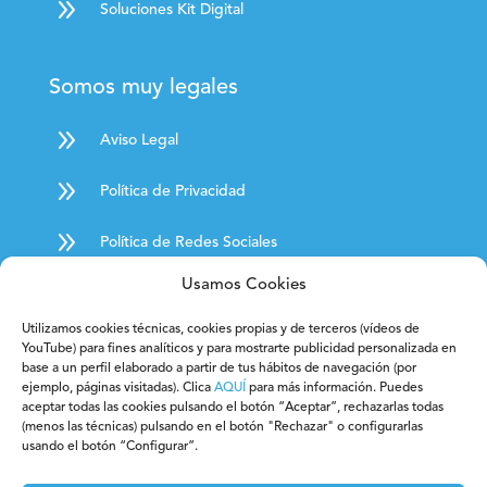
9
Soluciones Kit Digital
Somos muy legales
9
Aviso Legal
9
Política de Privacidad
9
Política de Redes Sociales
9
Usamos Cookies
Política de Cookies
Utilizamos cookies técnicas, cookies propias y de terceros (vídeos de
9
Condiciones Generales de Contratación
YouTube) para fines analíticos y para mostrarte publicidad personalizada en
base a un perfil elaborado a partir de tus hábitos de navegación (por
9
ejemplo, páginas visitadas). Clica
AQUÍ
para más información. Puedes
Derecho de desistimiento
aceptar todas las cookies pulsando el botón “Aceptar”, rechazarlas todas
(menos las técnicas) pulsando en el botón "Rechazar" o configurarlas
9
Código Ético
usando el botón “Configurar”.