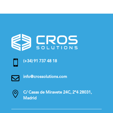

(+34) 91 737 48 18

info@crossolutions.com

C/ Casas de Miravete 24C, 2º4 28031,
Madrid