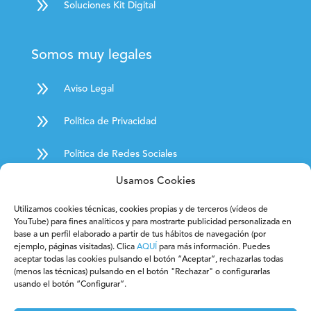
9
Soluciones Kit Digital
Somos muy legales
9
Aviso Legal
9
Política de Privacidad
9
Política de Redes Sociales
9
Usamos Cookies
Política de Cookies
Utilizamos cookies técnicas, cookies propias y de terceros (vídeos de
9
Condiciones Generales de Contratación
YouTube) para fines analíticos y para mostrarte publicidad personalizada en
base a un perfil elaborado a partir de tus hábitos de navegación (por
9
ejemplo, páginas visitadas). Clica
AQUÍ
para más información. Puedes
Derecho de desistimiento
aceptar todas las cookies pulsando el botón “Aceptar”, rechazarlas todas
(menos las técnicas) pulsando en el botón "Rechazar" o configurarlas
9
Código Ético
usando el botón “Configurar”.