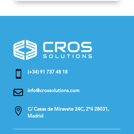

(+34) 91 737 48 18

info@crossolutions.com

C/ Casas de Miravete 24C, 2º4 28031,
Madrid